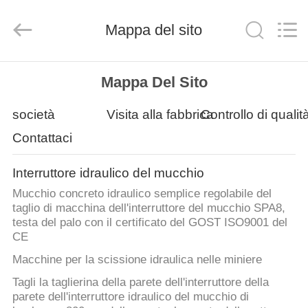
derlandse
ληνικά
日
Mappa del sito
本語
한국
العرب
हिन्दी
Türkçe
CASA
ndonesia
iếng Việt
Mappa Del Sito
ไทย
বাংলা
فارسی
PRODOTTI
società
Visita alla fabbrica
Controllo di qualit
Polski
Contattaci
MOSTRA
Cina
buon
Interruttore idraulico del mucchio
VR
Qualità
Interruttore
Mucchio concreto idraulico semplice regolabile del
idraulico
del
taglio di macchina dell'interruttore del mucchio SPA8,
mucchio
fornitore.
CIRCA
testa del palo con il certificato del GOST ISO9001 del
Copyright
©
CE
NOI
2010
-
Macchine per la scissione idraulica nelle miniere
2026
Beijing
Sinovo
Tagli la taglierina della parete dell'interruttore della
International
GIRO
&
parete dell'interruttore idraulico del mucchio di
Sinovo
Heavy