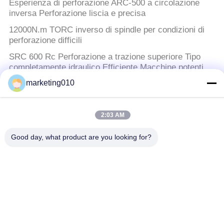
Esperienza di perforazione ARC-500 a circolazione
inversa Perforazione liscia e precisa
12000N.m TORC inverso di spindle per condizioni di
perforazione difficili
SRC 600 Rc Perforazione a trazione superiore Tipo
completamente idraulico Efficiente Macchine potenti
marketing010
SD220L Pompina idraulica a rotazione inversa
Interruttore idraulico del mucchio
2:03 AM
Interruttore idraulico 690kN del mucchio del trasporto
della convenienza con la taglierina del colpo/mucchio
Good day, what product are you looking for?
del cilindro di 180mm
impianti di perforazione a rotazione
Macchina di perforazione rotativa ad alta coppia
TR210D: perforazione di punta per applicazioni ad alta
coppia