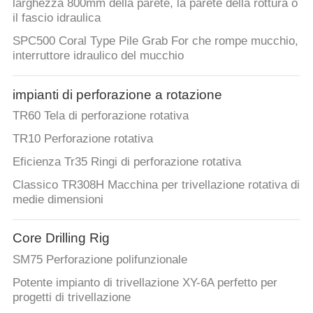
DELLA
larghezza 800mm della parete, la parete della rottura o
Industry
il fascio idraulica
Co.Ltd..
FABBRICA
All
Rights
SPC500 Coral Type Pile Grab For che rompe mucchio,
Reserved.
interruttore idraulico del mucchio
CONTROLLO
DI
impianti di perforazione a rotazione
QUALITÀ
TR60 Tela di perforazione rotativa
TR10 Perforazione rotativa
CONTATTICI
Eficienza Tr35 Ringi di perforazione rotativa
Classico TR308H Macchina per trivellazione rotativa di
medie dimensioni
CHATTA
ADESSO
Core Drilling Rig
SM75 Perforazione polifunzionale
COMPANY
Potente impianto di trivellazione XY-6A perfetto per
NEWS
progetti di trivellazione