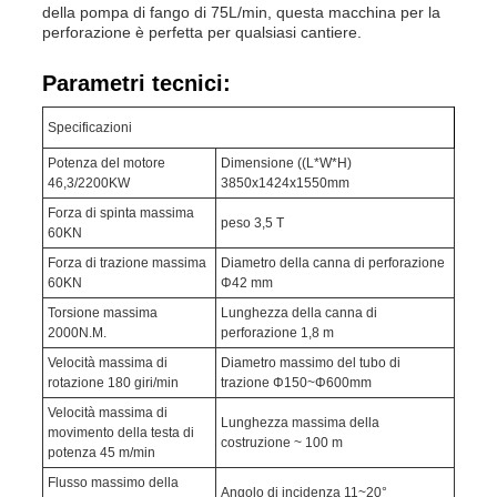
della pompa di fango di 75L/min, questa macchina per la
perforazione è perfetta per qualsiasi cantiere.
Parametri tecnici:
Specificazioni
Potenza del motore
Dimensione ((L*W*H)
46,3/2200KW
3850x1424x1550mm
Forza di spinta massima
peso 3,5 T
60KN
Forza di trazione massima
Diametro della canna di perforazione
60KN
Φ42 mm
Torsione massima
Lunghezza della canna di
2000N.M.
perforazione 1,8 m
Velocità massima di
Diametro massimo del tubo di
rotazione 180 giri/min
trazione Φ150~Φ600mm
Velocità massima di
Lunghezza massima della
movimento della testa di
costruzione ~ 100 m
potenza 45 m/min
Flusso massimo della
Angolo di incidenza 11~20°