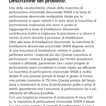
Descrizione del prodotto:
PRIVACY
Una delle caratteristiche chiave della macchina di
perforazione orizzontale direzionale SHD6 è la testa di
perforazione direzionale.rendendolo ideale per la
perforazione in spazi ristretti o in aree dove le macchine di
perforazione tradizionali non sono in grado di
raggiungereLa testa di trivellazione direzionale
contribuisce inoltre a migliorare la precisione e a ridurre il
rischio di errori durante il processo di trivellazione.
Oltre alla testa di trivellazione direzionale, la macchina di
trivellazione direzionale orizzontale SHD6 dispone anche
di una macchina di trivellazione rotativa in grado di
perforare anche i materiali più duri.Questa macchina di
perforazione rotativa è progettata per fornire prestazioni
costanti e affidabili, garantendo che i vostri progetti di
perforazione siano completati in modo rapido ed efficiente.
La macchina di perforazione orizzontale SHD6 è inoltre
dotata di una potente pompa di fango in grado di fornire
una portata massima di 75L/min.Questa pompa del fango
aiuta a mantenere la zona di perforazione pulita e priva di
detriti, garantendo che il processo di perforazione sia il più
efficiente ed efficace possibile.
Con una lunghezza massima di costruzione di circa 100
m, la macchina di perforazione orizzontale SHD6 è ideale
per una vasta gamma di progetti di perforazione.o acqua,