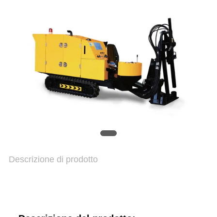
ADESSO
COMPANY
NEWS
MAPPA
DEL
SITO
Descrizione di prodotto
INFORMATIVA
SULLA