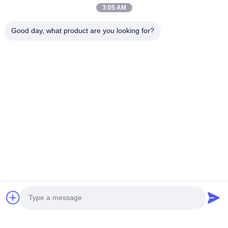
urbane
3:05 AM
SHD43 Rig di perforazione orizzontale direzionale
Good day, what product are you looking for?
professionale per esigenze di perforazione versatili
Categorie popolari
Tutti
Interruttore Idraulico 
Impianti Di 
Del Mucchio
Perforazione A 
Rotazione
Core Drilling Rig
Attrezzature Di CFA
Waterwell Drilling 
Rotatore 
Rig
Dell'intelaiatura
Idraulico Cingolato 
Desander
chatta adesso
Trapani