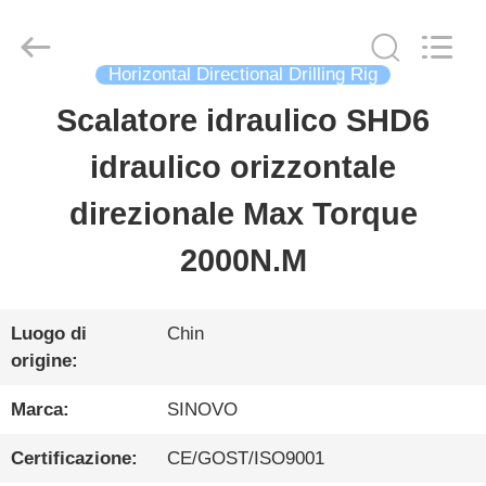
Sinovo
International
&
Sinovo
Horizontal Directional Drilling Rig
Heavy
Industry
Scalatore idraulico SHD6
CASA
Co.Ltd..
All
Rights
idraulico orizzontale
Reserved.
PRODOTTI
direzionale Max Torque
2000N.M
MOSTRA
VR
Luogo di
Chin
origine:
CIRCA
Marca:
SINOVO
NOI
Certificazione:
CE/GOST/ISO9001