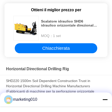
Ottieni il miglior prezzo per
Scalatore idraulico SHD6
idraulico orizzontale direzionale
Max Torque 2000N.M
MOQ：
1 set
Chiacchierata
Horizontal Directional Drilling Rig
SHD220 1500m Soil Dependent Construction Trust in
Horizontal Directional Drilling Machine Manufacturers
(Fabbricanti di macchine per la perforazione orizzontale
direzionale)
marketing010
SHD35 Foratura orizzontale flessibile e leggera per costruzioni