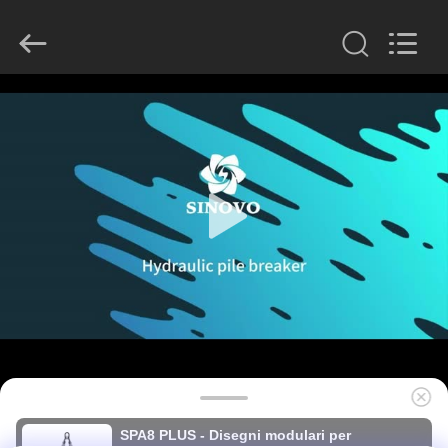
derlandse
ληνικά
日
本語
한국
العرب
हिन्दी
Türkçe
CASA
ndonesia
iếng Việt
ไทย
বাংলা
فارسی
PRODOTTI
Polski
MOSTRA
Cina
buon
VR
Qualità
Interruttore
idraulico
del
mucchio
fornitore.
CIRCA
Copyright
©
NOI
2010
-
2026
Beijing
Sinovo
International
GIRO
&
SPA8 PLUS - Disegni modulari per
Sinovo
Heavy