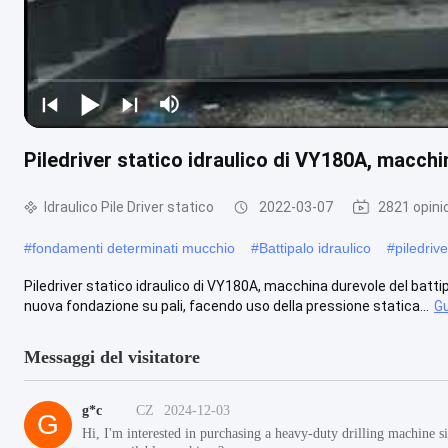
Piledriver statico idraulico di VY180A, macch
Idraulico Pile Driver statico
2022-03-07
2821 opini
#
fondamenti determinati mucchio
#
Battipalo idraulico
#
piledrive
Piledriver statico idraulico di VY180A, macchina durevole del battipa
nuova fondazione su pali, facendo uso della pressione statica...
Gu
Messaggi del visitatore
g*c
CZ
2024-12-03
G
Hi, I'm interested in purchasing a heavy-duty drilling machine 