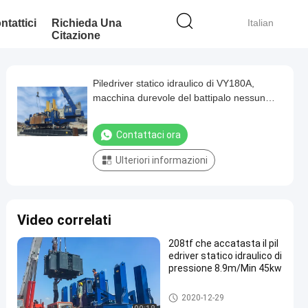
ntattici
Richieda Una
Italian
Citazione
Piledriver statico idraulico di VY180A,
macchina durevole del battipalo nessun
rumore
Contattaci ora
Ulteriori informazioni
Video correlati
208tf che accatasta il pil
edriver statico idraulico di
pressione 8.9m/Min 45kw
Idraulico Pile Driver statico
2020-12-29