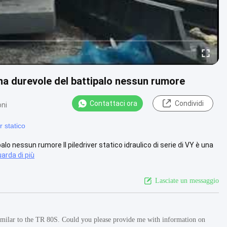
ina durevole del battipalo nessun rumore
Contattaci ora
Condividi
oni
r statico
lo nessun rumore Il piledriver statico idraulico di serie di VY è una
arda di più
Lasciate un messaggio
similar to the TR 80S. Could you please provide me with information on