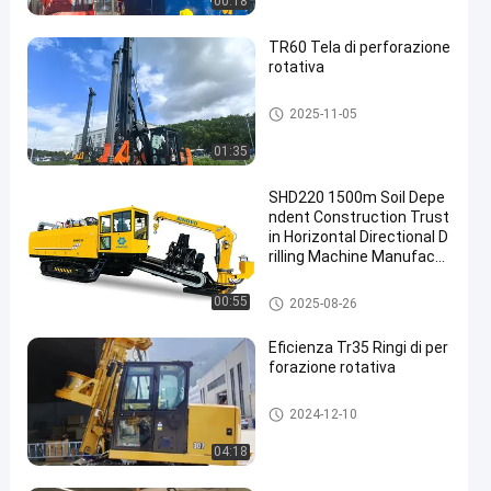
00:18
TR60 Tela di perforazione
rotativa
impianti di perforazione a rota
2025-11-05
zione
01:35
SHD220 1500m Soil Depe
ndent Construction Trust
in Horizontal Directional D
rilling Machine Manufactu
rers (Fabbricanti di macc
hine per la perforazione o
Horizontal Directional Drilling
00:55
2025-08-26
rizzontale direzionale)
Rig
Eficienza Tr35 Ringi di per
forazione rotativa
impianti di perforazione a rota
2024-12-10
zione
04:18