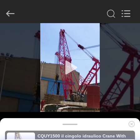
derlandse
ληνικά
日
本語
한국
العرب
हिन्दी
Türkçe
CASA
ndonesia
iếng Việt
ไทย
বাংলা
فارسی
PRODOTTI
Polski
MOSTRA
Cina
buon
VR
Qualità
Interruttore
idraulico
del
mucchio
fornitore.
CIRCA
Copyright
©
NOI
2010
-
2026
Beijing
Sinovo
International
GIRO
&
CQUY1500 il cingolo idraulico Crane With
Sinovo
Heavy