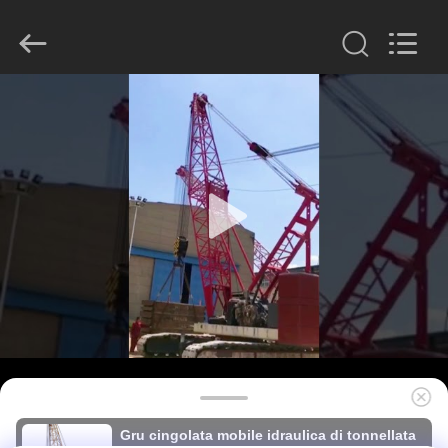
derlandse
ληνικά
日
本語
한국
العرب
हिन्दी
Türkçe
CASA
ndonesia
iếng Việt
ไทย
বাংলা
فارسی
PRODOTTI
Polski
MOSTRA
Cina
buon
VR
Qualità
Interruttore
idraulico
del
mucchio
fornitore.
CIRCA
Copyright
©
NOI
2010
-
2026
Beijing
Sinovo
International
GIRO
&
Gru cingolata mobile idraulica di tonnellata
Sinovo
Heavy