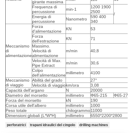
girante massima
Frequenza di
1200 1900
min-1
percussione
2500
/
Energia di
590 400
Nanometro
percussione
340
Forza
KN
53
d'alimentazione
Forza
KN
71
dell'estrazione
Meccanismo
Massimo.
di
Velocità di
m/min
40,8
alimentazione
alimentazione
Velocità di Max.
m/min
30,6
Pipe Extract
Colpo
millimetro
4100
dell'alimentazione
Meccanismo
Abilità del grado
27°
di viaggio
Velocità di viaggio
km/ora
3,08
Capacità dell'argano
N
20000
Diametro del morsetto
millimetro
Φ65-215
Φ65-273
Forza del morsetto
kN
190
Corsa utile dell'albero
millimetro
1000
Peso totale
chilogrammo
11000
Dimensioni globali (L*W*H)
millimetro
6550*2200*2800
perforatrici
trapani idraulici del cingolo
drilling machines