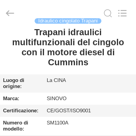
Sinovo
International
&
Sinovo
Heavy
Industry
Idraulico cingolato Trapani
Co.Ltd..
All
Trapani idraulici
CASA
Rights
Reserved.
multifunzionali del cingolo
PRODOTTI
con il motore diesel di
Cummins
MOSTRA
VR
Luogo di
La CINA
origine:
CIRCA
Marca:
SINOVO
NOI
Certificazione:
CE/GOST/ISO9001
Numero di
SM1100A
GIRO
modello: