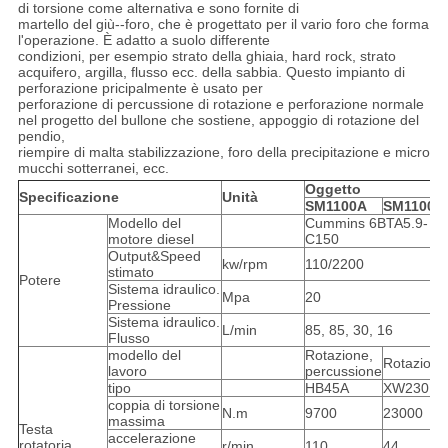
di torsione come alternativa e sono fornite di
martello del giù--foro, che è progettato per il vario foro che forma
l'operazione. È adatto a suolo differente
condizioni, per esempio strato della ghiaia, hard rock, strato
acquifero, argilla, flusso ecc. della sabbia. Questo impianto di
perforazione pricipalmente è usato per
perforazione di percussione di rotazione e perforazione normale
nel progetto del bullone che sostiene, appoggio di rotazione del
pendio,
riempire di malta stabilizzazione, foro della precipitazione e micro
mucchi sotterranei, ecc.
Oggetto
Specificazione
Unità
SM1100A
SM1100B
Modello del
Cummins 6BTA5.9-
motore diesel
C150
Output&Speed
kw/rpm
110/2200
stimato
Potere
Sistema idraulico.
Mpa
20
Pressione
Sistema idraulico.
L/min
85, 85, 30, 16
Flusso
modello del
Rotazione,
Rotazione
lavoro
percussione
tipo
HB45A
XW230
coppia di torsione
N.m
9700
23000
massima
Testa
accelerazione
rotatoria
r/min
110
44