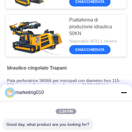
CHIACCHIERATA
Piattaforma di
produzione idraulica
50KN
Negoziabile MOQ:1 insieme
CHIACCHIERATA
Idraulico cingolato Trapani
Pala perforatrice SK666 per micropali con diametro foro 115-
500mm, specifiche aste di perforazione 76/89/102/114 e
martello 4/5/6/8/10/12 per perforazioni di ingegneria di alta
marketing010
precisione
Rig di perforazione idraulica di tipo GM-5B Crawler
1:24 PM
Perforatrice per jet-grouting con base calpestabile SGZ-150S
Good day, what product are you looking for?