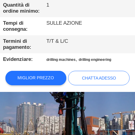
DELLA
Quantità di
1
FABBRICA
ordine minimo:
Tempi di
SULLE AZIONE
consegna:
CONTROLLO
DI
Termini di
T/T & L/C
pagamento:
QUALITÀ
Evidenziare:
,
drilling machines
drilling engineering
CONTATTICI
MIGLIOR PREZZO
CHATTA ADESSO
CHATTA
ADESSO
COMPANY
NEWS