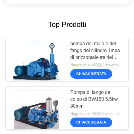
Top Prodotti
pompa del maiale del
fango del cilindro 1mpa
di orizzontale tre del
colpo di 50mm
Negoziabile MOQ:1 insieme
CHIACCHIERATA
Pompa di fango del
colpo di BW150 5.5kw
80mm
Negoziabile MOQ:1 insieme
CHIACCHIERATA