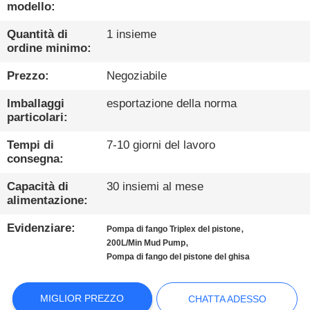
DELLA
modello:
FABBRICA
Quantità di
1 insieme
ordine minimo:
CONTROLLO
Prezzo:
Negoziabile
DI
Imballaggi
esportazione della norma
QUALITÀ
particolari:
Tempi di
7-10 giorni del lavoro
CONTATTICI
consegna:
Capacità di
30 insiemi al mese
CHATTA
alimentazione:
ADESSO
Evidenziare:
,
Pompa di fango Triplex del pistone
,
200L/Min Mud Pump
Pompa di fango del pistone del ghisa
COMPANY
NEWS
MIGLIOR PREZZO
CHATTA ADESSO