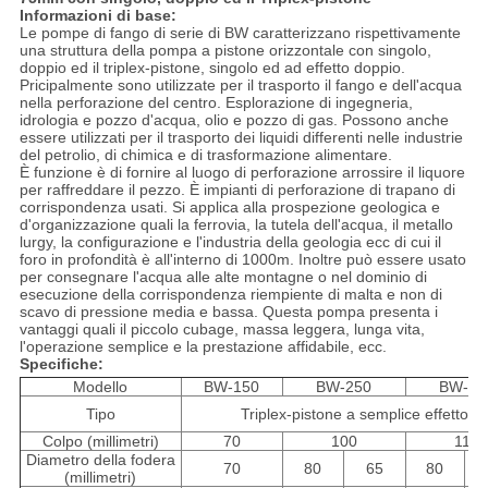
Informazioni di base:
Le pompe di fango di serie di BW caratterizzano rispettivamente
una struttura della pompa a pistone orizzontale con singolo,
doppio ed il triplex-pistone, singolo ed ad effetto doppio.
Pricipalmente sono utilizzate per il trasporto il fango e dell'acqua
nella perforazione del centro. Esplorazione di ingegneria,
idrologia e pozzo d'acqua, olio e pozzo di gas. Possono anche
essere utilizzati per il trasporto dei liquidi differenti nelle industrie
del petrolio, di chimica e di trasformazione alimentare.
È funzione è di fornire al luogo di perforazione arrossire il liquore
per raffreddare il pezzo. È impianti di perforazione di trapano di
corrispondenza usati. Si applica alla prospezione geologica e
d'organizzazione quali la ferrovia, la tutela dell'acqua, il metallo
lurgy, la configurazione e l'industria della geologia ecc di cui il
foro in profondità è all'interno di 1000m. Inoltre può essere usato
per consegnare l'acqua alle alte montagne o nel dominio di
esecuzione della corrispondenza riempiente di malta e non di
scavo di pressione media e bassa. Questa pompa presenta i
vantaggi quali il piccolo cubage, massa leggera, lunga vita,
l'operazione semplice e la prestazione affidabile, ecc.
Specifiche:
Modello
BW-150
BW-250
BW-32
Tipo
Triplex-pistone a semplice effetto
Colpo (millimetri)
70
100
110
Diametro della fodera
70
80
65
80
(millimetri)