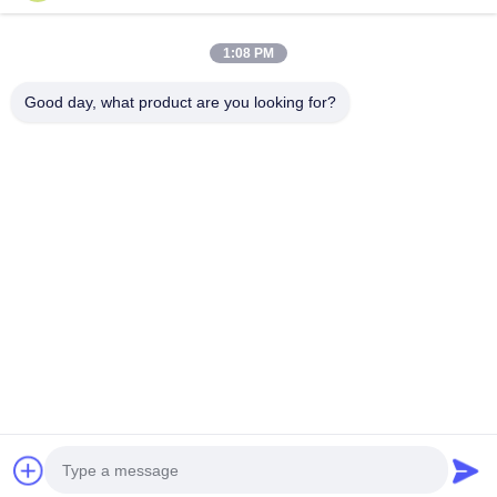
Pompa di fango BW-450 per pozzo d'acqua della costruzione,
di perforazione del fondamento o esplorazione
1:08 PM
cilindro di orizzontale tre della pompa di fango BW320 che
ricambia pompa a pistone a semplice effetto
Good day, what product are you looking for?
Categorie popolari
Tutti
Interruttore Idraulico 
Impianti Di 
Del Mucchio
Perforazione A 
Rotazione
Core Drilling Rig
Attrezzature Di CFA
Waterwell Drilling 
Rotatore 
Rig
Dell'intelaiatura
Idraulico Cingolato 
Desander
Trapani
chatta adesso