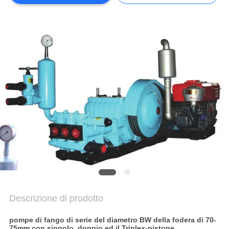
MAPPA
DEL
SITO
INFORMATIVA
SULLA
PRIVACY
Descrizione di prodotto
pompe di fango di serie del diametro BW della fodera di 70-
75mm con singolo, doppio ed il Triplex-pistone