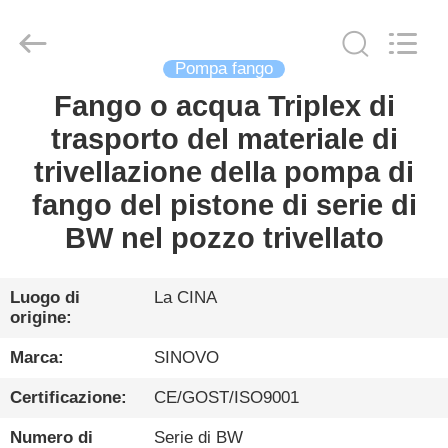
Sinovo
International
&
Sinovo
Heavy
Industry
Pompa fango
Co.Ltd..
All
Fango o acqua Triplex di
CASA
Rights
Reserved.
trasporto del materiale di
PRODOTTI
trivellazione della pompa di
fango del pistone di serie di
MOSTRA
BW nel pozzo trivellato
VR
Luogo di
La CINA
origine:
CIRCA
NOI
Marca:
SINOVO
Certificazione:
CE/GOST/ISO9001
GIRO
Numero di
Serie di BW