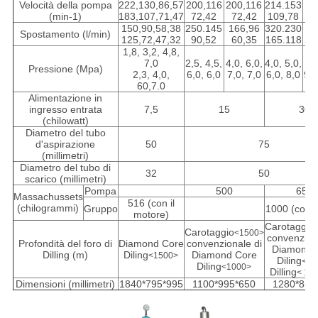
Velocità della pompa
222,130,86,57
200,116
200,116
214.153
21
(min-1)
183,107,71,47
72,42
72,42
109,78
1
150,90,58,38
250.145
166,96
320.230
19
Spostamento (l/min)
125,72,47,32
90,52
60,35
165.118
9
1,8, 3,2, 4,8,
7,0
2,5, 4,5,
4,0, 6,0,
4,0, 5,0,
6.
Pressione (Mpa)
2,3, 4,0,
6,0, 6,0
7,0, 7,0
6,0, 8,0
9,0
60,7.0
Alimentazione in
ingresso entrata
7,5
15
30
(chilowatt)
Diametro del tubo
d'aspirazione
50
75
(millimetri)
Diametro del tubo di
32
50
scarico (millimetri)
Pompa
500
650
Massachussets
516 (con il
(chilogrammi)
Gruppo
1000 (con d
motore)
Carotaggio
Carotaggio
<1500>
convenzion
Profondità del foro di
Diamond Core
convenzionale di
Diamond 
Dilling (m)
Diling
Diamond Core
<1500>
Diling
<20
Diling
<1000>
Dilling
< 100
Dimensioni (millimetri)
1840*795*995
1100*995*650
1280*855