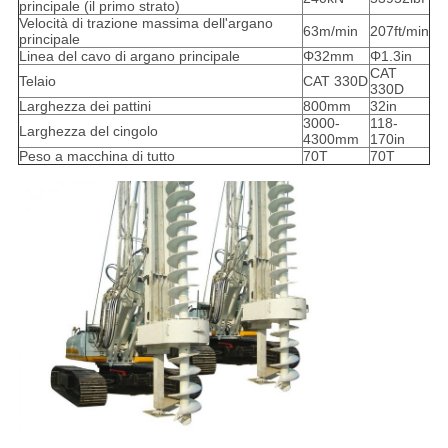
principale (il primo strato)
Velocità di trazione massima dell'argano
63m/min
207ft/min
principale
Linea del cavo di argano principale
Φ32mm
Φ1.3in
CAT
Telaio
CAT 330D
330D
Larghezza dei pattini
800mm
32in
3000-
118-
Larghezza del cingolo
4300mm
170in
Peso a macchina di tutto
70T
70T