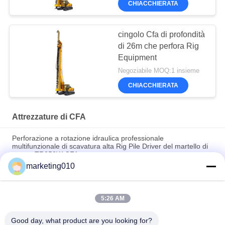
CHIACCHIERATA
16,5 m. per il palo di
fondazione
cingolo Cfa di profondità
di 26m che perfora Rig
Equipment
Negoziabile MOQ:1 insieme
CHIACCHIERATA
Attrezzature di CFA
Perforazione a rotazione idraulica professionale
multifunzionale di scavatura alta Rig Pile Driver del martello di
potere TR250W CFA
marketing010
Piattaforma di perforazione avanzata con lucchetta lunga.
Costruzione lavoro il fondamento che del diametro del pozzo
5:26 AM
trivellato di 800mm i mucchi idraulici estraggono l'impianto di
perforazione della perforazione a rotazione
Good day, what product are you looking for?