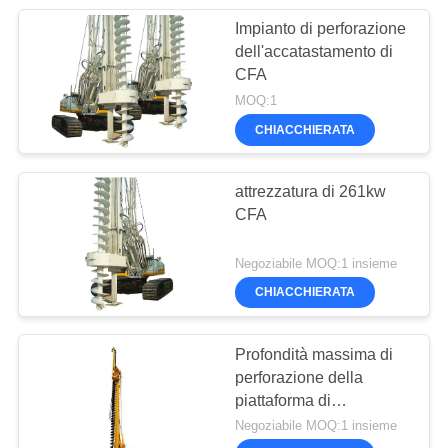
Impianto di perforazione
dell'accatastamento di
CFA
MOQ:1
CHIACCHIERATA
attrezzatura di 261kw
CFA
Negoziabile MOQ:1 insieme
CHIACCHIERATA
Profondità massima di
perforazione della
piattaforma di
produzione di CFA di
Negoziabile MOQ:1 insieme
buona qualità della Cina