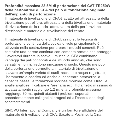
Profondità massima 23.5M di perforazione del CAT TR250W
della perforatrice di CFA del palo di fondazione originale
dell'impianto di perforazione
Il materiale di trivellazione di CFA è adatto ad attrezzatura della
trivellazione petrolifera. attrezzatura della trivellazione. materiale
di trivellazione della roccia. attrezzatura della perforazione
direzionale e materiale di trivellazione del centro.
Il materiale di trivellazione di CFA basato sulla tecnica di
perforazione continua della coclea di volo pricipalmente è
utilizzato nella costruzione per creare i mucchi concreti. Può
costruire una parete continua con cemento armato che protegge
i lavoratori durante lo scavo. I mucchi di CFA combinano i
vantaggi dei pali conficcati e dei mucchi annoiati, che sono
versatili e non richiedono rimozione di suolo. Questo metodo
della perforazione permette al materiale di trivellazione di
scavare un'ampia varietà di suoli, asciutto o acqua registrato,
liberamente o coesivo ed anche di penetrare attraverso la
capacità bassa, le formazioni rocciose morbide come il tufo, le
argille argillose, il calcare e l'arenaria ecc. Il diametro massimo di
accatastamento raggiunge 1,2 m. e la profondità massima
raggiunge 30 m., quindi aiutanti i problemi superati
precedentemente collegati ai progetti ed all'esecuzione degli
accatastamenti.
SINOVO International Company è un fornitore affidabile del
materiale di trivellazione di CFA. Basato a Pechino, la Cina,