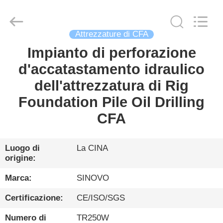
Sinovo
International
&
Sinovo
Heavy
Industry
Attrezzature di CFA
Co.Ltd..
All
Impianto di perforazione
CASA
Rights
Reserved.
d'accatastamento idraulico
PRODOTTI
dell'attrezzatura di Rig
Foundation Pile Oil Drilling
MOSTRA
CFA
VR
Luogo di
La CINA
origine:
CIRCA
NOI
Marca:
SINOVO
Certificazione:
CE/ISO/SGS
GIRO
Numero di
TR250W