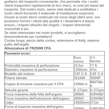
godiamo del trasporto conveniente, che permette che i nostri
clienti trasportino rapidamente le loro merci, ai costi più bassi del
trasporto. Dal nostro inizio, siamo stati dedicati a soddisfare i
nostri clienti fornendo il materiale di trivellazione superiore.
Grazie ai nostri sforzi continuati nel corso degli ultimi anni, ora
possiamo fornire i clienti alta qualità e i desanders a basso
prezzo, i trapani idraulici del cingolo, i trapani direzionali
orizzontali e più.
Se siete interessato nei nostri prodotti, vi accogliamo
favorevolmente per contattarci!
Coclea lunga, pezzo della coclea, estensione di Kelly, sistema
pulito dell'argilla
Attrezzatura di TR250W CFA
Parametri
tecnici
Euro
U.S.
Norme
norme
Profondità massima di perforazione
23.5m
77 ft
Diametro massimo di perforazione
1200mm
47in
Modello del motore
CAT C-9
CAT C-9
Potere stimato
261KW
350HP
88476lb-
Coppia di torsione massima per il CFA
120kN.m
ft
Velocità girante
6~27rpm
6~27rpm
Forza massima della folla dell'argano
280kN
62944lbf
Forza massima dell'estrazione dell'argano
280kN
62944lbf
Colpo
14500mm
571in
Forza di trazione massima dell'argano
240kN
53952lbf