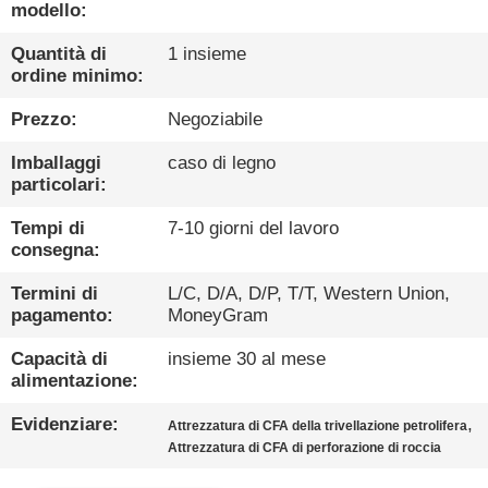
DELLA
modello:
FABBRICA
Quantità di
1 insieme
ordine minimo:
CONTROLLO
Prezzo:
Negoziabile
DI
Imballaggi
caso di legno
QUALITÀ
particolari:
Tempi di
7-10 giorni del lavoro
CONTATTICI
consegna:
Termini di
L/C, D/A, D/P, T/T, Western Union,
CHATTA
pagamento:
MoneyGram
ADESSO
Capacità di
insieme 30 al mese
alimentazione:
COMPANY
Evidenziare:
,
Attrezzatura di CFA della trivellazione petrolifera
Attrezzatura di CFA di perforazione di roccia
NEWS